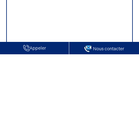
Appeler
Nous contacter
Accueil
Location de Locaux d'activité / Entrepôts | Chantilly
Location de Locaux d'activité / Entrepôts |