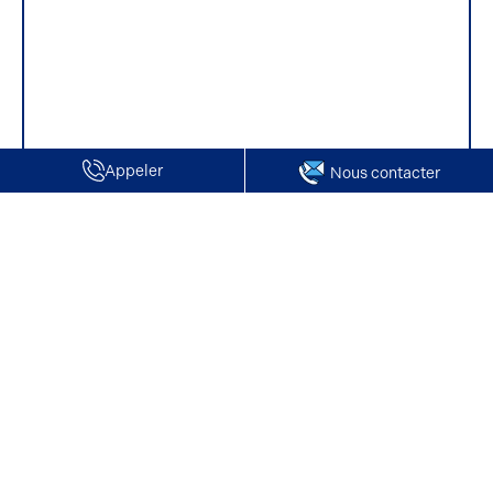
Appeler
Nous contacter
Accueil
Location de Locaux d'activité / Entrepôts | Belle Eglise
Location de Locaux d'activité / Entrepôts |