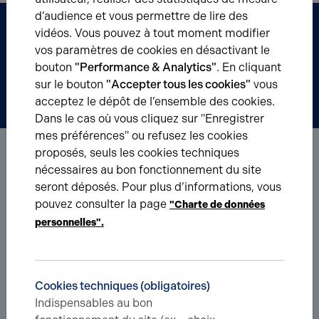
d’audience et vous permettre de lire des
Partenaire
vidéos. Vous pouvez à tout moment modifier
vos paramètres de cookies en désactivant le
BERRY'S
bouton
"Performance & Analytics"
. En cliquant
sur le bouton
"Accepter tous les cookies"
vous
Acteur incontournable de la gestion
acceptez le dépôt de l’ensemble des cookies.
de vos biens
Dans le cas où vous cliquez sur "Enregistrer
mes préférences" ou refusez les cookies
proposés, seuls les cookies techniques
nécessaires au bon fonctionnement du site
seront déposés. Pour plus d’informations, vous
pouvez consulter la page
"Charte de données
personnelles".
Faîtes-nous part de votre projet !
Votre agence dans l'Oise
Parc d’activité du Bois de Plaisance, 454 Avenue de la Mare Gessart,
Cookies techniques (obligatoires)
60280 Venette, France
Indispensables au bon