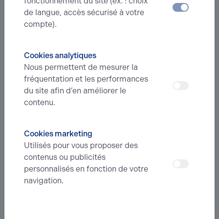
fonctionnement du site (ex. : choix
de langue, accès sécurisé à votre
compte).
Service
Location bureaux
Cookies analytiques
Achat locaux commerciaux
Nous permettent de mesurer la
Location terrains
fréquentation et les performances
du site afin d’en améliorer le
Nous contacter
contenu.
A propos
Cookies marketing
Utilisés pour vous proposer des
Le réseau Arthur Loyd
contenus ou publicités
Nos valeurs
personnalisés en fonction de votre
Foire aux questions
navigation.
Recrutement
Nos honoraires
Formulaire de contact